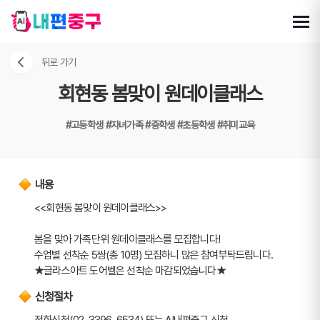
뒤로 가기
회현동 봄맞이 원데이클래스
#고등학생
#자녀가족
#중학생
#초등학생
#취미교육
내용
<<회현동 봄맞이 원데이클래스>>
봄을 맞아 가족단위 원데이클래스를 모집합니다!
수업별 선착순 5쌍(총 10명) 모집하니 많은 참여부탁드립니다.
★글라스아트 도어벨은 선착순 마감되었습니다★
신청절차
전화신청(02-3396-6534) 또는 AI내편중구 신청