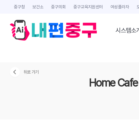
중구청
보건소
중구의회
중구교육지원센터
여성플라자
시스템소
뒤로 가기
Home Caf