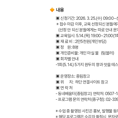
내용
▣ 신청기간: 2026. 3. 25.(수) 09:0
 ※ 접수 마감 이후, 교육 선정되신 분들
   (선정 안 되신 분들에게는 따로 안내 문
▣ 교육일시: 5.14.(목) 19:00~21:00(1
▣ 재 료 비 : 2만5천원(개인부담)
▣ 정    원: 8명
▣ 개인준비물: 개인 마실 물（텀블러）
▣ 회차별 안내 
-1회(5. 14.) 5가지 원두의 향과 맛을
▣ 운영장소: 중림창고
▣ 위      치:  하단 연결사이트 참고
▣ 연 락 처  
- 동네배움터(중림창고) 연락처: 0507-1
- 프로그램 문의 연락처(중구청): 02-339
※ 수업 중 촬영된 사진은 홍보, 발행물 
※ 해당 프로그램은 수강자 확정시, 문자