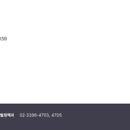
3:59
털정책과
02-3396-4703, 4705