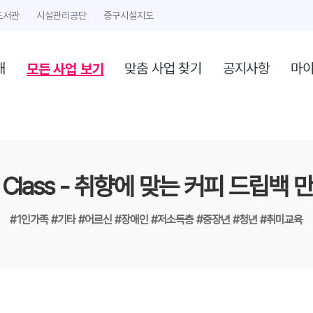
도서관
시설관리공단
중구시설지도
모든 사업 보기
개
맞춤 사업 찾기
공지사항
마
e Class - 취향에 맞는 커피 드립백 
#1인가족
#기타
#어르신
#장애인
#저소득층
#중장년
#청년
#취미교육