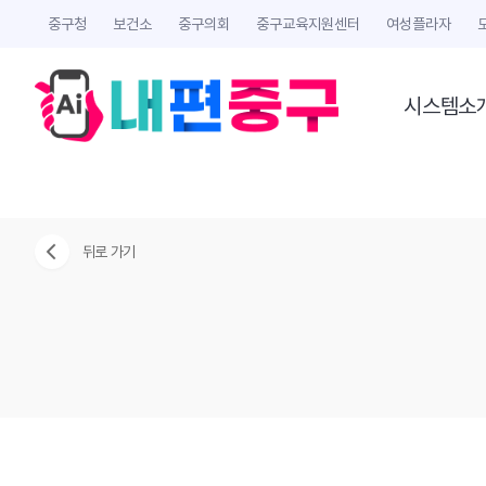
중구청
보건소
중구의회
중구교육지원센터
여성플라자
시스템소
뒤로 가기