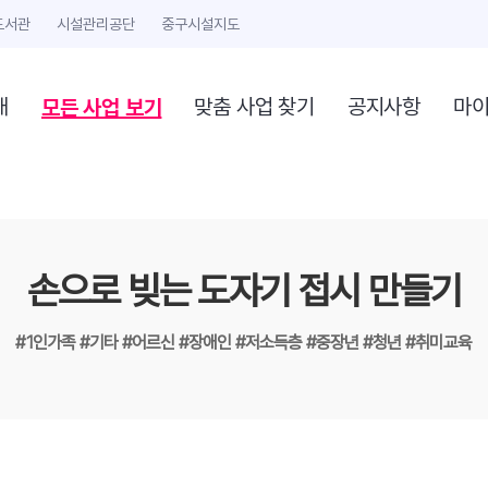
도서관
시설관리공단
중구시설지도
모든 사업 보기
개
맞춤 사업 찾기
공지사항
마
손으로 빚는 도자기 접시 만들기
#1인가족
#기타
#어르신
#장애인
#저소득층
#중장년
#청년
#취미교육