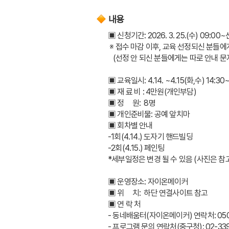
내용
▣ 신청기간: 2026. 3. 25.(수) 09:0
 ※ 접수 마감 이후, 교육 선정되신 분들
   (선정 안 되신 분들에게는 따로 안내 문
▣ 교육일시: 4.14. ~4.15(화,수) 14:30
▣ 재 료 비 : 4만원(개인부담)
▣ 정     원:  8명
▣ 개인준비물: 공예 앞치마
▣ 회차별 안내 
-1회(4.14.) 도자기 핸드빌딩
-2회(4.15.) 페인팅 
*세부일정은 변경 될 수 있음 (사진은 참고
▣ 운영장소: 자이온메이커
▣ 위     치:  하단 연결사이트 참고
▣ 연 락 처 
- 동네배움터(자이온메이커) 연락처: 0506
- 프로그램 문의 연락처(중구청): 02-339