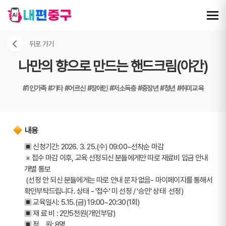
뒤로 가기
나만의 향으로 만드는 핸드크림(야간)
#1인가족
#기타
#어르신
#장애인
#저소득층
#중장년
#청년
#취미교육
내용
▣ 신청기간: 2026. 3. 25.(수) 09:00~선착순 마감
 ※ 접수 마감 이후, 교육 선정되신 분들에게만 따로 재료비 입금 안내 
개별 통보
 (선정 안 되신 분들에게는 따로 안내 문자 없음- 마이페이지를 통해서 
확인부탁드립니다. 상태 - '접수' 미 선정 / '승인' 상태  선정)
▣ 교육일시: 5.15.(금) 19:00~20:30(1회)
▣ 재 료 비 : 2만5천원(개인부담)
▣ 정    원: 8명