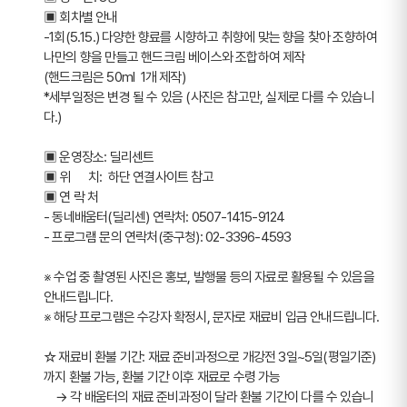
▣ 회차별 안내 
-1회(5.15.) 다양한 향료를 시향하고 취향에 맞는 향을 찾아 조향하여 
나만의 향을 만들고 핸드크림 베이스와 조합하여 제작
(핸드크림은 50ml  1개 제작)
*세부일정은 변경 될 수 있음 (사진은 참고만, 실제로 다를 수 있습니
다.)
▣ 운영장소: 딜리센트
▣ 위      치:  하단 연결사이트 참고
▣ 연 락 처 
- 동네배움터(딜리센) 연락처: 0507-1415-9124
- 프로그램 문의 연락처(중구청): 02-3396-4593
※ 수업 중 촬영된 사진은 홍보, 발행물 등의 자료로 활용될 수 있음을 
안내드립니다.
※ 해당 프로그램은 수강자 확정시, 문자로 재료비 입금 안내드립니다.
☆ 재료비 환불 기간: 재료 준비과정으로 개강전 3일~5일(평일기준)
까지 환불 가능, 환불 기간 이후 재료로 수령 가능
    → 각 배움터의 재료 준비과정이 달라 환불 기간이 다를 수 있습니