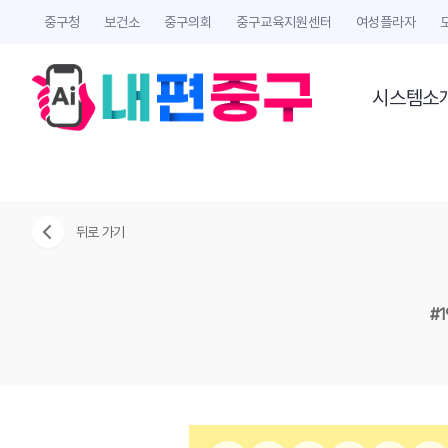
중구청
보건소
중구의회
중구교육지원센터
여성플라자
시스템소
뒤로 가기
#