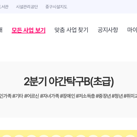
도서관
시설관리공단
중구시설지도
모든 사업 보기
개
맞춤 사업 찾기
공지사항
마
2분기 야간탁구B(초급)
1인가족
#기타
#어르신
#자녀가족
#장애인
#저소득층
#중장년
#청년
#취미