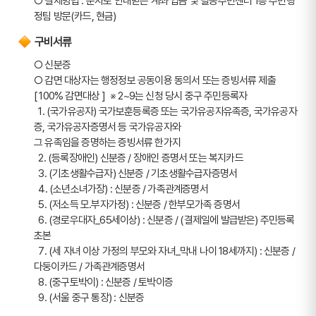
○ 결제방법 : 문자로 안내받은 계좌 입금 및 필동주민센터 1층 주민행
정팀 방문(카드, 현금)
구비서류
○ 신분증
○ 감면 대상자는 행정정보 공동이용 동의서 또는 증빙서류 제출
[ 100% 감면대상 ]  ※ 2~9는 신청 당시 중구 주민등록자
  1. (국가유공자) 국가보훈등록증 또는 국가유공자유족증, 국가유공자
증, 국가유공자증명서 등 국가유공자와
그 유족임을 증명하는 증빙서류 한가지
  2. (등록장애인) 신분증 / 장애인 증명서 또는 복지카드
  3. (기초생활수급자) 신분증 / 기초생활수급자증명서
  4. (소년소녀가장) : 신분증 / 가족관계증명서
  5. (저소득 모.부자가정) : 신분증 / 한부모가족 증명서
  6. (경로우대자_65세이상) : 신분증 / (결제일에 발급받은) 주민등록
초본
  7. (세 자녀 이상 가정의 부모와 자녀_막내 나이 18세까지) : 신분증 / 
다둥이카드 / 가족관계증명서
  8. (중구토박이) : 신분증 / 토박이증
  9. (서울 중구 통장) : 신분증