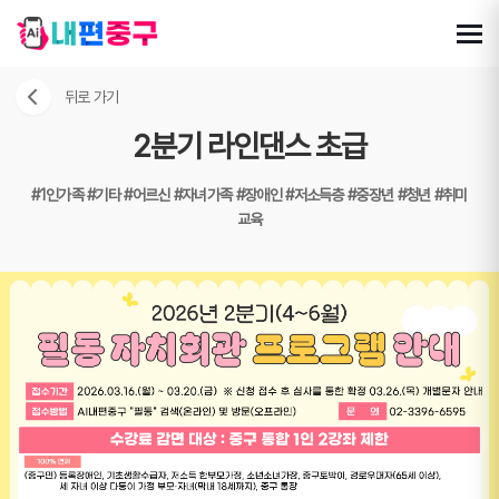
뒤로 가기
2분기 라인댄스 초급
#1인가족
#기타
#어르신
#자녀가족
#장애인
#저소득층
#중장년
#청년
#취미
교육