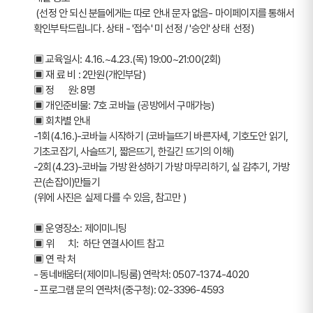
 (선정 안 되신 분들에게는 따로 안내 문자 없음- 마이페이지를 통해서 
확인부탁드립니다. 상태 - '접수' 미 선정 / '승인' 상태  선정)
▣ 교육일시: 4.16.~4.23.(목) 19:00~21:00(2회)
▣ 재 료 비 : 2만원(개인부담)
▣ 정      원: 8명
▣ 개인준비물: 7호 코바늘 (공방에서 구매가능)
▣ 회차별 안내
-1회(4.16.)-코바늘 시작하기 (코바늘뜨기 바른자세, 기호도안 읽기,
기초코잡기, 사슬뜨기, 짧은뜨기, 한길긴 뜨기의 이해)
-2회(4.23)-코바늘 가방 완성하기 가방 마무리하기, 실 감추기, 가방
끈(손잡이)만들기
(위에 사진은 실제 다를 수 있음, 참고만 )
▣ 운영장소: 제이미니팅
▣ 위      치:  하단 연결사이트 참고
▣ 연 락 처 
- 동네배움터(제이미니팅룸) 연락처: 0507-1374-4020
- 프로그램 문의 연락처(중구청): 02-3396-4593