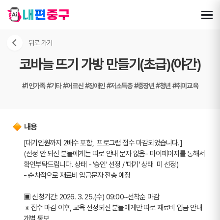
뒤로 가기
코바늘 뜨기 가방 만들기(초급)(야간)
#1인가족
#기타
#어르신
#장애인
#저소득층
#중장년
#청년
#취미교육
내용
[대기인원까지 2배수 포함,  프로그램 접수 마감되었습니다.]
(선정 안 되신 분들에게는 따로 안내 문자 없음- 마이페이지를 통해서 
확인부탁드립니다. 상태 - '승인' 선정 / '대기' 상태  미 선정)
- 순차적으로 재료비 입금문자 전송 예정
▣ 신청기간: 2026. 3. 25.(수) 09:00~선착순 마감
 ※ 접수 마감 이후, 교육 선정되신 분들에게만 따로 재료비 입금 안내 
개별 통보