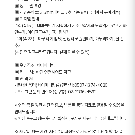
▣ 정      원: 8명
▣ 개인준비물: 3.5mm대바늘 7호 또는 8호(공방에서 구매가능) 
▣ 회차별 안내 
-1회(4.15.) - 대바늘뜨기 시작하기 기초코잡기와 도압읽기, 겉뜨기와 
안뜨기, 아이코드뜨기, 코늘림하기
-2회(4.22.) - 마무리 기법 및 실정리 코줄임하기, 마무리하기, 실 감
추기
(사진은 참고부탁드립니다. 실제 다를 수 있음)
▣ 운영장소: 제이미니팅
▣ 위      치:  하단 연결사이트 참고
▣ 연 락 처 
- 동네배움터(제이미니팅룸) 연락처: 0507-1374-4020
- 프로그램 문의 연락처(중구청): 02-3396-4593
※ 수업 중 촬영된 사진은 홍보, 발행물 등의 자료로 활용될 수 있음을 
안내드립니다.
※ 해당 프로그램은 수강자 확정시, 문자로 재료비 입금 안내드립니다.
☆ 재료비 환불 기간: 재료 준비과정으로 개강전 3일~5일(평일기준)