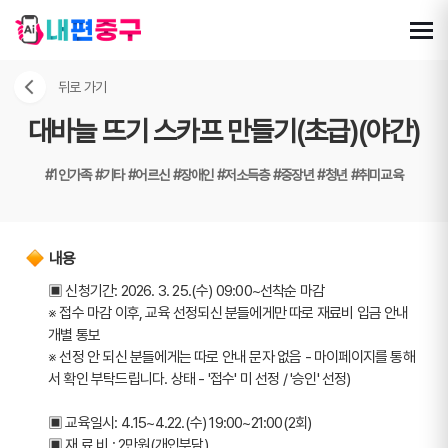
뒤로 가기
대바늘 뜨기 스카프 만들기(초급)(야간)
#1인가족
#기타
#어르신
#장애인
#저소득층
#중장년
#청년
#취미교육
내용
▣ 신청기간: 2026. 3. 25.(수) 09:00~선착순 마감
※ 접수 마감 이후, 교육 선정되신 분들에게만 따로 재료비 입금 안내 
개별 통보
※ 선정 안 되신 분들에게는 따로 안내 문자 없음 - 마이페이지를 통해
서 확인 부탁드립니다. 상태 - '접수' 미 선정 / '승인' 선정)
▣ 교육일시: 4.15~4.22.(수) 19:00~21:00(2회)
▣ 재 료 비 : 2만원(개인부담)