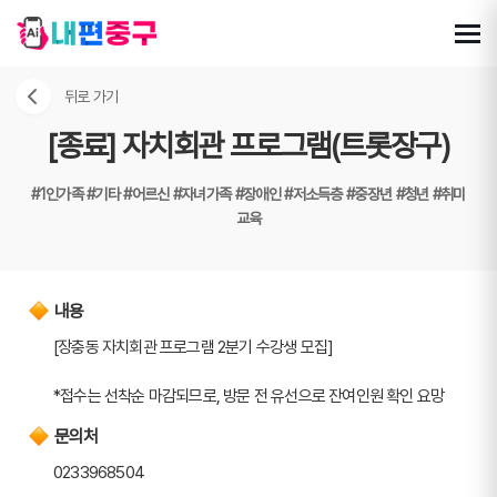
뒤로 가기
[종료] 자치회관 프로그램(트롯장구)
#1인가족
#기타
#어르신
#자녀가족
#장애인
#저소득층
#중장년
#청년
#취미
교육
내용
[장충동 자치회관 프로그램 2분기 수강생 모집]
*접수는 선착순 마감되므로, 방문 전 유선으로 잔여인원 확인 요망
문의처
0233968504