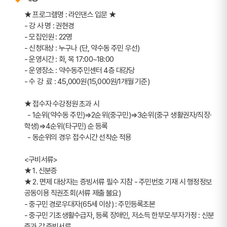
★ 프로그램명 : 라인댄스 입문 ★
- 강 사 명 : 권현경
- 모집인원 : 22명
- 신청대상 : 누구나 (단, 약수동 주민 우선) 
- 운영시간 : 화, 목 17:00~18:00
- 운영장소 : 약수동주민센터 4층 대강당
- 수 강  료 : 45,000원(15,000원/1개월 기준)
★ 접수자 수강정원 초과 시  
  - 1순위(약수동 주민)⇒2순위(중구민)⇒3순위(중구 생활권자/직장·
학생)⇒4순위(타구민) 순 등록
  - 동순위의 경우 접수시간 선착순 적용
<구비서류>
★ 1. 신분증
★ 2. 면제 대상자는 증빙서류 필수 지참 - 주민번호 기재 시 행정정보 
공동이용 직권조회(서류 제출 불요)
- 중구민 경로우대자(65세 이상) : 주민등록초본
- 중구민 기초생활수급자, 등록 장애인, 저소득 한부모·부자가정 : 신분
증과 각 증빙서류