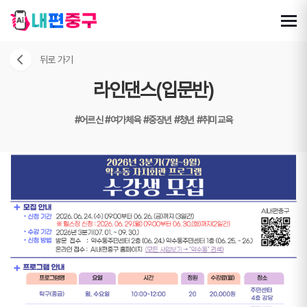
뒤로 가기
라인댄스(입문반)
#어르신
#여가체육
#중장년
#청년
#취미교육