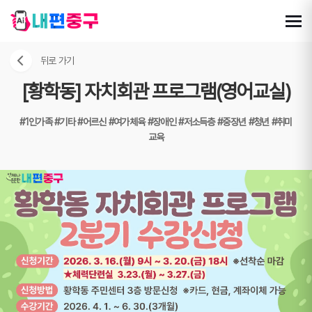
뒤로 가기
[황학동] 자치회관 프로그램(영어교실)
#1인가족
#기타
#어르신
#여가체육
#장애인
#저소득층
#중장년
#청년
#취미
교육