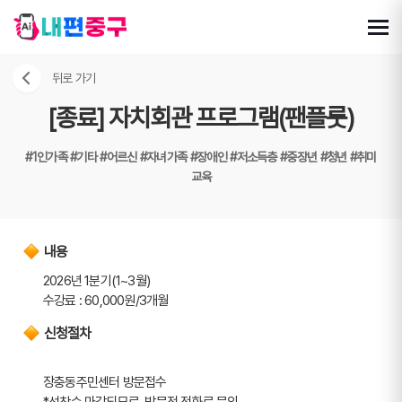
뒤로 가기
[종료] 자치회관 프로그램(팬플룻)
#1인가족
#기타
#어르신
#자녀가족
#장애인
#저소득층
#중장년
#청년
#취미
교육
내용
2026년 1분기(1~3월)
수강료 : 60,000원/3개월
신청절차
장충동주민센터 방문접수
*선착순 마감되므로, 방문전 전화로 문의