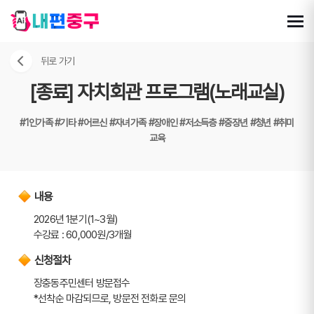
뒤로 가기
[종료] 자치회관 프로그램(노래교실)
#1인가족
#기타
#어르신
#자녀가족
#장애인
#저소득층
#중장년
#청년
#취미
교육
내용
2026년 1분기(1~3월)
수강료 : 60,000원/3개월
신청절차
장충동주민센터 방문접수
*선착순 마감되므로, 방문전 전화로 문의