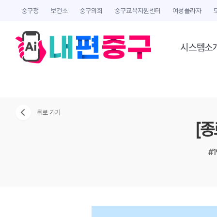
중구청
보건소
중구의회
중구교육지원센터
여성플라자
시스템소
뒤로 가기
[
#