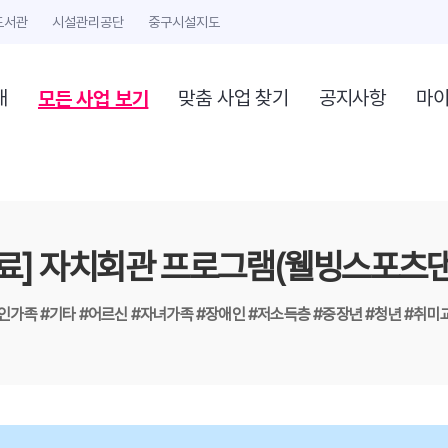
도서관
시설관리공단
중구시설지도
모든 사업 보기
개
맞춤 사업 찾기
공지사항
마
종료] 자치회관 프로그램(웰빙스포츠댄
1인가족
#기타
#어르신
#자녀가족
#장애인
#저소득층
#중장년
#청년
#취미