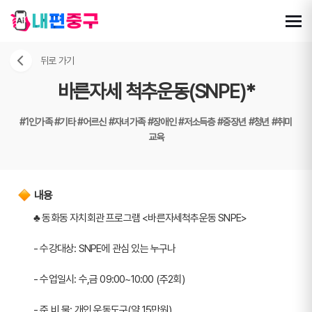
뒤로 가기
바른자세 척추운동(SNPE)*
#1인가족
#기타
#어르신
#자녀가족
#장애인
#저소득층
#중장년
#청년
#취미
교육
내용
♣ 동화동 자치회관 프로그램 <바른자세척추운동 SNPE>
- 수강대상: SNPE에 관심 있는 누구나
- 수업일시: 수,금 09:00~10:00 (주2회)
- 준 비 물: 개인 운동도구(약 15만원)