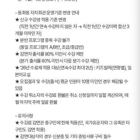
- 동화동 자치회관 운영기준 변경 안내
★ 신규 수강생 적용 기준 변경
    (직전 1년간 연속 수강하지 않은 자 → 직전 1년간 수강이력 합산 3
개월 이하인 자)
★ 분반 프로그램 중복 수강 불가
    (동일 프로그램의 A/B반, 초급/중급반)
★ 감면자 출석률 80% 미만시 수강 제한
    (분기 출석률 80% 미만시 다음 분기 수강 제한)
★ '26년 수료제 적용 대상(연속수강 최대 2년) : 키즈발레(연령별), 일
본어교실  
★ 모집결과 및 수강(출석) 평균 인원이 10명 미만인 경우 폐강될 수 
있음
★ 수강 취소자의 수강료 환불은 취소 신청일까지 일할 계산되며, 매
월 마지막 주에 일괄 환불
- 유의사항
★ 수강료 감면은 중구민에 한해 적용(단, 국가유공자와 그 유족은 타
구민도 감면 적용)
★ 감면대상자의 경우 신분증 및 기타 증빙서류 구비 필수 