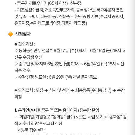
- 중구민 경로우대자(65세 이상) : 신분증
- 기초생활수급자, 저소득한부모가족, 등록장애인, 국가유공자 본인 
및 유족, 토박이,다둥이 등 : 신분증 + 해당 증빙 서류(수급자 증명서,
유공자증,복지카드,토박이증,다둥이 카드 등)
신청절차
♣ 접수기간 : 
▷동화동주민 우선접수 6월 17일 (수) 09시 ~ 6월 19일 (금) 18시  ※ 
신규 수강생 우선
▷중구민 및 타지역 6월 22일 (월) 09시 ~ 6월 24일 (수) 18시 ※ 선
착순 접수
 - 수강 선정 발표일 : 6월 29일 (월) 개별 문자 통보
♣ 모집절차 : 모집 → 심사 및 선정 → 최종등록(수강료납부) → 수강
확정
1. 온라인(AI내편중구 앱 또는 홈페이지) 접수만 운영
  - 회원가입(가입경로 "동화동" 필수) > 모든 사업 보기 > "동화동" 검
색 > 수강 희망 프로그램 신청
   ※ 방문 접수 불가