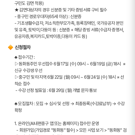
구민도 감면 적용)
★ 감면대상자의 경우 신분증 및 기타 증빙서류 구비 필수 
- 중구민 경로우대자(65세 이상) : 신분증
- 기초생활수급자, 저소득한부모가족, 등록장애인, 국가유공자 본인 
및 유족, 토박이,다둥이 등 : 신분증 + 해당 증빙 서류(수급자 증명서,
유공자증,복지카드,토박이증,다둥이 카드 등)
신청절차
♣ 접수기간 : 
▷동화동주민 우선접수 6월 17일 (수) 09시 ~ 6월 19일 (금) 18시  ※ 
신규 수강생 우선
▷중구민 및 타지역 6월 22일 (월) 09시 ~ 6월 24일 (수) 18시 ※ 선
착순 접수
 - 수강 선정 발표일 : 6월 29일 (월) 개별 문자 통보
♣ 모집절차 : 모집 → 심사 및 선정 → 최종등록(수강료납부) → 수강
확정
1. 온라인(AI내편중구 앱 또는 홈페이지) 접수만 운영
  - 회원가입(가입경로 "동화동" 필수) > 모든 사업 보기 > "동화동" 검