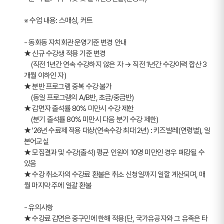
※ 수업 내용: 스매싱, 커트
- 동화동 자치회관 운영기준 변경 안내
★ 신규 수강생 적용 기준 변경
    (직전 1년간 연속 수강하지 않은 자 → 직전 1년간 수강이력 합산 3
개월 이하인 자)
★ 분반 프로그램 중복 수강 불가
    (동일 프로그램의 A/B반, 초급/중급반)
★ 감면자 출석률 80% 미만시 수강 제한
    (분기 출석률 80% 미만시 다음 분기 수강 제한)
★ '26년 수료제 적용 대상(연속수강 최대 2년) : 키즈발레(연령별), 일
본어교실  
★ 모집결과 및 수강(출석) 평균 인원이 10명 미만인 경우 폐강될 수 
있음
★ 수강 취소자의 수강료 환불은 취소 신청일까지 일할 계산되며, 매
월 마지막 주에 일괄 환불
- 유의사항
★ 수강료 감면은 중구민에 한해 적용(단, 국가유공자와 그 유족은 타