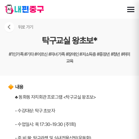
뒤로 가기
탁구교실 왕초보*
#1인가족
#기타
#어르신
#자녀가족
#장애인
#저소득층
#중장년
#청년
#취미
교육
내용
♣ 동화동 자치회관 프로그램 <탁구교실 왕초보>
- 수강대상: 탁구 초보자
- 수업일시: 목 17:30~19:30 (주1회)
- 준 비 물: 탁구라켓 및 실내전용신발(운동화)