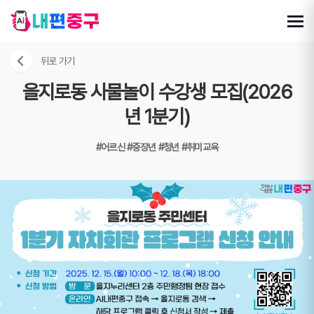
뒤로 가기
을지로동 사물놀이 수강생 모집(2026
년 1분기)
#어르신
#중장년
#청년
#취미교육