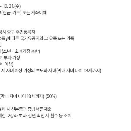
12. 31.(수)
납부(현금, 카드) 또는 계좌이체
신청 당시 중구 주민등록자
한 법률」에 따른 국가유공자와 그 유족 또는 가족
인
수급자(소년ㆍ소녀가정 포함)
 모·부자 가정
5세 이상)
한 세 자녀 이상 가정의 부모와 자녀(막내 자녀 나이 18세까지) 
(막내 자녀 나이 18세까지) (50%) 
제 시 신분증과 증빙서류 제출 
한  2강좌 초과  감면 확인 시 환수 등 조치