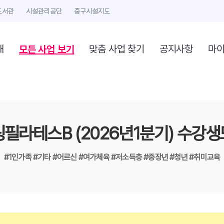
도서관
시설관리공단
중구시설지도
모든 사업 보기
개
맞춤 사업 찾기
공지사항
마
필라테스B (2026년1분기) 수강
#1인가족
#기타
#어르신
#여가체육
#저소득층
#중장년
#청년
#취미교육