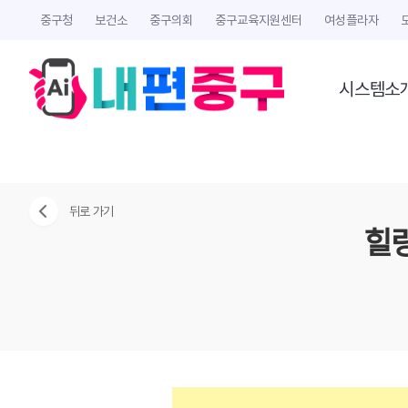
중구청
보건소
중구의회
중구교육지원센터
여성플라자
시스템소
뒤로 가기
힐링