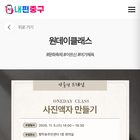
뒤로 가기
원데이클래스
#문화축제
#어르신
#여가체육