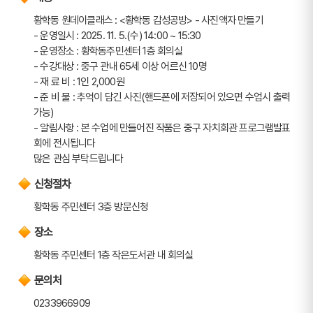
황학동 원데이클래스 : <황학동 감성공방> - 사진액자 만들기
- 운영일시 : 2025. 11. 5.(수) 14:00 ~ 15:30
- 운영장소 : 황학동주민센터 1층 회의실
- 수강대상 : 중구 관내 65세 이상 어르신 10명
- 재 료 비 : 1인 2,000원
- 준 비 물 : 추억이 담긴 사진(핸드폰에 저장되어 있으면 수업시 출력 
가능)
- 알림사항 : 본 수업에 만들어진 작품은 중구 자치회관 프로그램발표
회에 전시됩니다
많은 관심 부탁드립니다
신청절차
황학동 주민센터 3층 방문신청
장소
황학동 주민센터 1층 작은도서관 내 회의실
문의처
0233966909