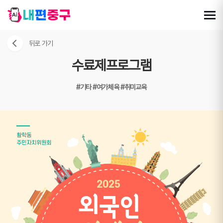
뒤로 가기
수료제프로그램
#기타
#여가체육
#취미교육