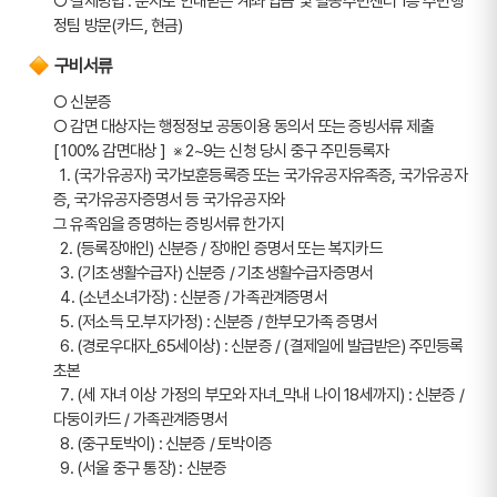
○ 결제방법 : 문자로 안내받은 계좌 입금 및 필동주민센터 1층 주민행
정팀 방문(카드, 현금)
구비서류
○ 신분증
○ 감면 대상자는 행정정보 공동이용 동의서 또는 증빙서류 제출
[ 100% 감면대상 ]  ※ 2~9는 신청 당시 중구 주민등록자
  1. (국가유공자) 국가보훈등록증 또는 국가유공자유족증, 국가유공자
증, 국가유공자증명서 등 국가유공자와
그 유족임을 증명하는 증빙서류 한가지
  2. (등록장애인) 신분증 / 장애인 증명서 또는 복지카드
  3. (기초생활수급자) 신분증 / 기초생활수급자증명서
  4. (소년소녀가장) : 신분증 / 가족관계증명서
  5. (저소득 모.부자가정) : 신분증 / 한부모가족 증명서
  6. (경로우대자_65세이상) : 신분증 / (결제일에 발급받은) 주민등록
초본
  7. (세 자녀 이상 가정의 부모와 자녀_막내 나이 18세까지) : 신분증 / 
다둥이카드 / 가족관계증명서
  8. (중구토박이) : 신분증 / 토박이증
  9. (서울 중구 통장) : 신분증