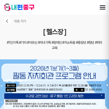
뒤로 가기
[ 헬스장 ]
#1인가족
#기타
#어르신
#자녀가족
#장애인
#저소득층
#중장년
#청년
#취미
교육