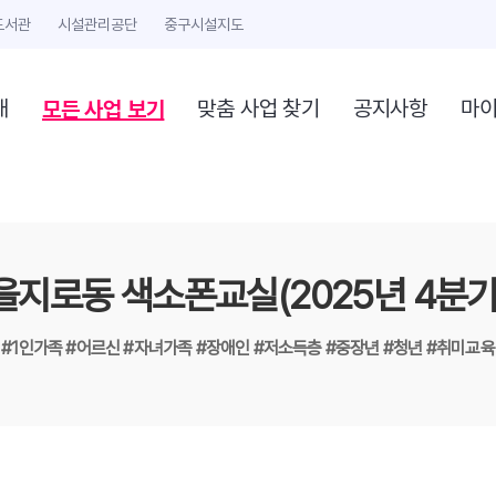
도서관
시설관리공단
중구시설지도
모든 사업 보기
개
맞춤 사업 찾기
공지사항
마
을지로동 색소폰교실(2025년 4분기
#1인가족
#어르신
#자녀가족
#장애인
#저소득층
#중장년
#청년
#취미교육