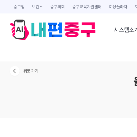
중구청
보건소
중구의회
중구교육지원센터
여성플라자
시스템소
뒤로 가기