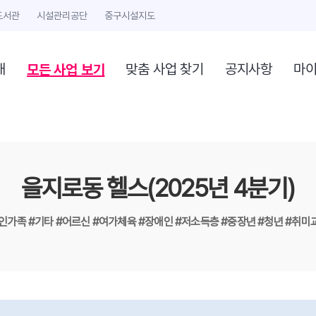
도서관
시설관리공단
중구시설지도
모든 사업 보기
개
맞춤 사업 찾기
공지사항
마
을지로동 헬스(2025년 4분기)
1인가족
#기타
#어르신
#여가체육
#장애인
#저소득층
#중장년
#청년
#취미