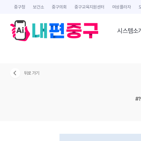
중구청
보건소
중구의회
중구교육지원센터
여성플라자
시스템소
뒤로 가기
#