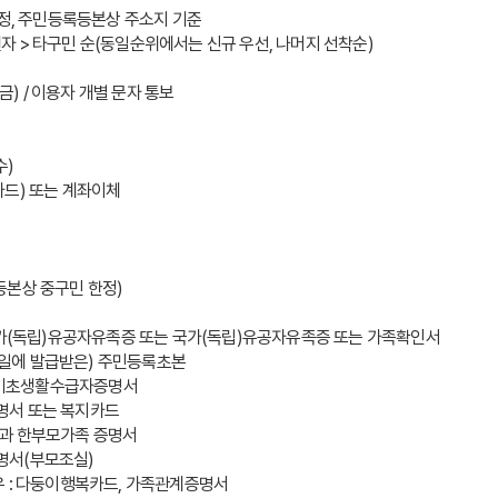
선정, 주민등록등본상 주소지 기준
활권자 > 타구민 순(동일순위에서는 신규 우선, 나머지 선착순)
.(금) / 이용자 개별 문자 통보
수) 
 카드) 또는 계좌이체
록등본상 중구민 한정)
가족 : 국가(독립)유공자유족증 또는 국가(독립)유공자유족증 또는 가족확인서
결제일에 발급받은) 주민등록초본
과 기초생활수급자증명서
 증명서 또는 복지카드
신분증과 한부모가족 증명서
증명서(부모조실)
 경우 : 다둥이행복카드, 가족관계증명서