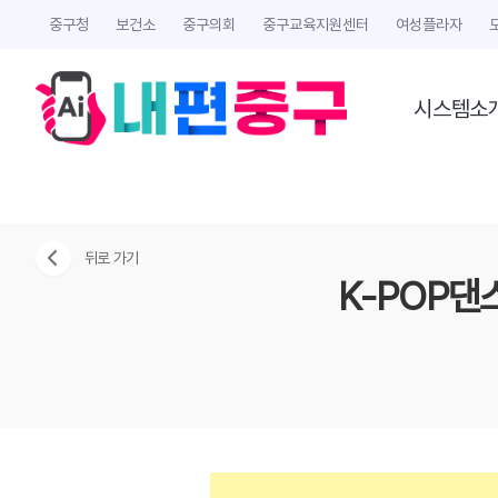
중구청
보건소
중구의회
중구교육지원센터
여성플라자
시스템소
뒤로 가기
K-POP댄