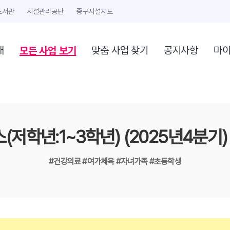
도서관
시설관리공단
중구시설지도
모든 사업 보기
개
맞춤 사업 찾기
공지사항
마
스(저학년:1~3학년) (2025년4분기
#건강의료
#여가체육
#자녀가족
#초등학생