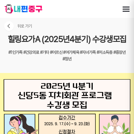
뒤로 가기
힐링요가A (2025년4분기) 수강생모집
#1인가족
#건강의료
#기타
#어르신
#여가체육
#자녀가족
#저소득층
#중장년
#청년