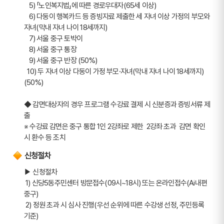
   5) 「노인복지법」에 따른 경로우대자(65세 이상)
   6) 다둥이 행복카드 등 증빙자료 제출한 세 자녀 이상 가정의 부모와 
자녀(막내 자녀 나이 18세까지) 
   7) 서울 중구 토박이
   8) 서울 중구 통장
   9) 서울 중구 반장 (50%)
  10) 두 자녀 이상 다둥이 가정 부모·자녀(막내 자녀 나이 18세까지) 
(50%) 
◆ 감면대상자의 경우 프로그램 수강료 결제 시 신분증과 증빙서류 제
출 
※ 수강료 감면은 중구 통합 1인 2강좌로 제한  2강좌 초과  감면 확인 
시 환수 등 조치
신청절차
▶ 신청절차 
 1) 신당5동주민센터 방문접수(09시~18시) 또는 온라인접수(Ai내편
중구)
 2) 정원 초과 시 심사 진행(우선 순위에 따른 수강생 선정, 주민등록 
기준)