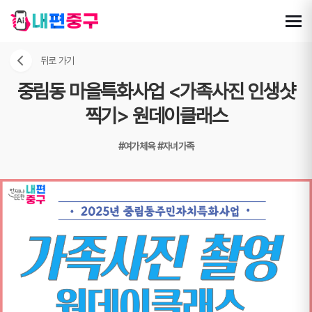
뒤로 가기
중림동 마을특화사업 <가족사진 인생샷
찍기> 원데이클래스
#여가체육
#자녀가족