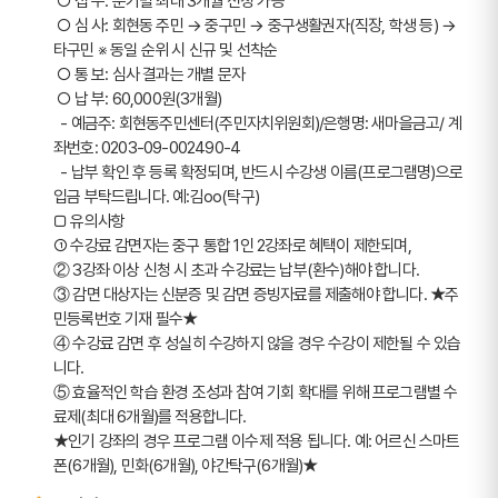
 ○ 접 수: 분기별 최대 3개월 신청 가능
 ○ 심 사: 회현동 주민 → 중구민 → 중구생활권자(직장, 학생 등) → 
타구민 ※ 동일 순위 시 신규 및 선착순 
 ○ 통 보: 심사 결과는 개별 문자  
 ○ 납 부: 60,000원(3개월)
  - 예금주: 회현동주민센터(주민자치위원회)/은행명: 새마을금고/ 계
좌번호: 0203-09-002490-4
  - 납부 확인 후 등록 확정되며, 반드시 수강생 이름(프로그램명)으로 
입금 부탁드립니다. 예:김oo(탁구)  
□ 유의사항
➀ 수강료 감면자는 중구 통합 1인 2강좌로 혜택이 제한되며, 
② 3강좌 이상 신청 시 초과 수강료는 납부(환수)해야 합니다.
③ 감면 대상자는 신분증 및 감면 증빙자료를 제출해야 합니다. ★주
민등록번호 기재 필수★
④ 수강료 감면 후 성실히 수강하지 않을 경우 수강이 제한될 수 있습
니다.
⑤ 효율적인 학습 환경 조성과 참여 기회 확대를 위해 프로그램별 수
료제(최대 6개월)를 적용합니다.
★인기 강좌의 경우 프로그램 이수제 적용 됩니다. 예: 어르신 스마트
폰(6개월), 민화(6개월), 야간탁구(6개월)★