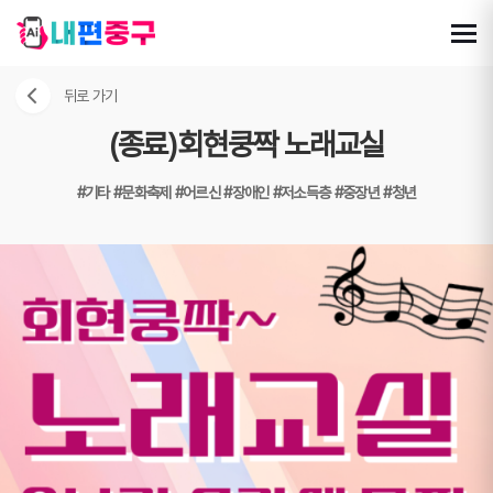
뒤로 가기
(종료)회현쿵짝 노래교실
#기타
#문화축제
#어르신
#장애인
#저소득층
#중장년
#청년