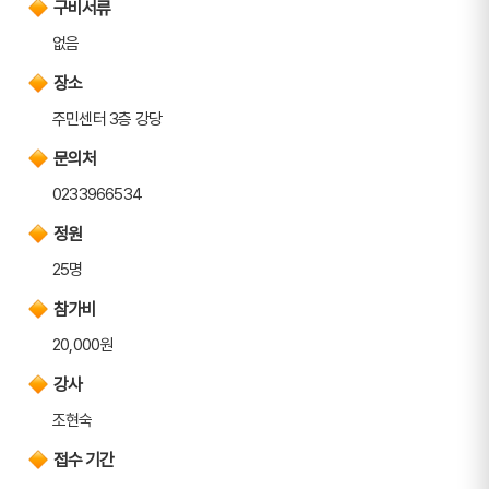
구비서류
없음
장소
주민센터 3층 강당
문의처
0233966534
정원
25명
참가비
20,000원
강사
조현숙
접수 기간