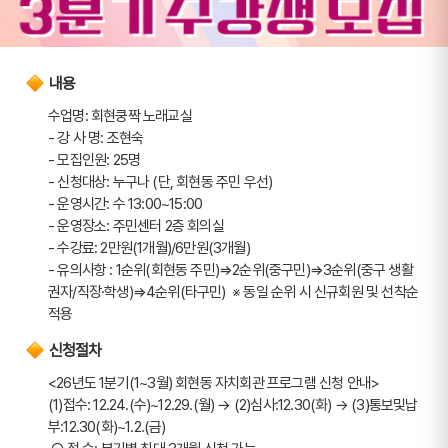
내용
수업명: 회현쿵짝 노래교실 
- 강 사 명: 조현숙
- 모집인원: 25명
- 신청대상: 누구나 (단, 회현동 주민 우선)
- 운영시간: 수 13:00~15:00
- 운영장소: 주민센터 2층 회의실
- 수강료: 2만원(1개월)/6만원(3개월) 
- 유의사항 : 1순위(회현동 주민)⇒2순위(중구민)⇒3순위(중구 생활
권자/직장·학생)⇒4순위(타구민)  ※ 동일 순위 시 신규회원 및 선착순 
적용
신청절차
<26년도 1분기(1~3월) 회현동 자치회관 프로그램 신청 안내>
(1)접수: 12.24.(수)~12.29.(월) → (2)심사:12.30(화) → (3)통보및납
부:12.30(화)~1.2.(금)