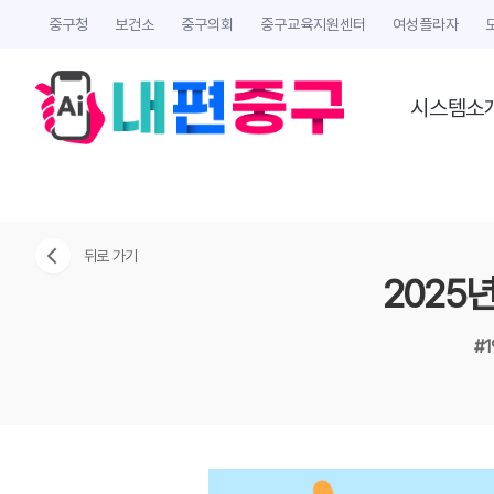
중구청
보건소
중구의회
중구교육지원센터
여성플라자
시스템소
뒤로 가기
2025
#