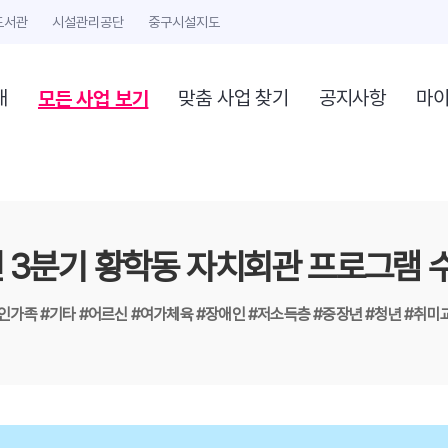
도서관
시설관리공단
중구시설지도
모든 사업 보기
개
맞춤 사업 찾기
공지사항
마
년 3분기 황학동 자치회관 프로그램 
1인가족
#기타
#어르신
#여가체육
#장애인
#저소득층
#중장년
#청년
#취미