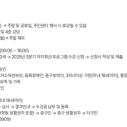
0.(화)   ※ 주말 및 공휴일, 주민센터 행사 시 휴강될 수 있음
및 4층 강당
.(월) ※ 주말 제외
:00 ~ 18:00)
" 검색 → 2025년 3분기 자치회관 프로그램 수강 신청 → 신청서 작성 및 제출
 승인
자, 저소득한부모, 등록장애인, 중구토박이, 3자녀이상 가정(막내 18세까지), 통
 유족 및 가족
승인
막내 18세까지)
→ 심사 → 결과안내 → 수강료 납부 및 등록
황학동 생활권자 포함) → 중구민 → 중구 생활권자 → 타구민
909) 