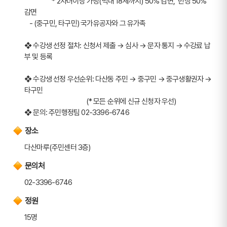
                 * 2자녀이상 가정(막내 18세까지) 50% 감면,  반장 50% 
감면
   - (중구민, 타구민) 국가유공자와 그 유가족 
❖ 수강생 선정 절차: 신청서 제출 → 심사 → 문자 통지 → 수강료 납
부 및 등록
❖ 수강생 선정 우선순위: 다산동 주민 → 중구민 → 중구생활권자 → 
타구민
                                      (* 모든 순위에 신규 신청자 우선)
❖ 문의: 주민행정팀 02-3396-6746
장소
다산마루(주민센터 3층)
문의처
02-3396-6746
정원
15명