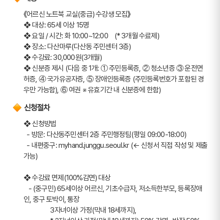
《어르신 노트북 교실(중급) 수강생 모집》
❖ 대상: 65세 이상 15명
❖ 요일 / 시간: 화 10:00~12:00    (* 3개월 수료제)
❖ 장소: 다산마루(다산동 주민센터 3층)
❖ 수강료: 30,000원(3개월)
❖ 신분증 제시 (다음 중 1개: ① 주민등록증, ② 청소년증 ③ 운전면
허증, ④ 국가유공자증, ⑤ 장애인등록증 (주민등록번호가 포함된 경
우만 가능함), ⑥ 여권 ※ 유효기간 내 신분증에 한함)
신청절차
❖ 신청방법 
  - 방문: 다산동주민센터 2층 주민행정팀(평일 09:00-18:00)
  - 내편중구: myhand.junggu.seoul.kr (← 신청서 직접 작성 및 제출 
가능)
❖ 수강료 면제(100%감면) 대상
   - (중구민) 65세이상 어르신, 기초수급자, 저소득한부모, 등록장애
인, 중구 토박이, 통장
                 3자녀이상 가정(막내 18세까지), 