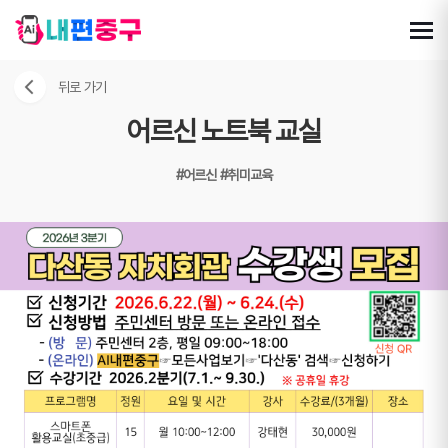
뒤로 가기
어르신 노트북 교실
#어르신
#취미교육