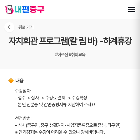
뒤로 가기
자치회관 프로그램(칼 림 바) -하계휴강
#어르신
#취미교육
내용
수강절차
- 접수-> 심사 -> 수강료 결제 -> 수강확정
- 본인 신분증 및 감면증빙서류 지참하여 주세요.
선정방법
- 심사(중구민, 중구 생활권자-사업자등록증으로 증빙, 타구민)
※ 인기강좌는 수강이 어려울 수 있으니 양해바랍니다.