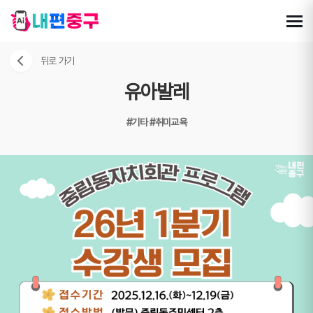
뒤로 가기
유아발레
#기타
#취미교육