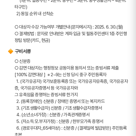
타구민)
  2) 동일 순위 내 선착순
○ 대상자 수강 가능여부 개별안내(문자메시지) : 2025. 6. 30.(월)
○ 결제방법 : 문자로 안내받은 계좌 입금 및 필동주민센터 1층 주민행
정팀 방문(카드, 현금)
구비서류
○ 신분증
○ 감면 대상자는 행정정보 공동이용 동의서 또는 증빙서류 제출
[ 100% 감면대상 ]  ※ 2~9는 신청 당시 중구 주민등록자
  1. (국가유공자) 국가보훈등록증 또는 국가유공자유족증, 국가유공자
증, 국가유공자증명서 등 국가유공자와
그 유족임을 증명하는 증빙서류 한가지
  2. (등록장애인) 신분증 / 장애인 증명서 또는 복지카드
  3. (기초생활수급자) 신분증 / 기초생활수급자증명서
  4. (소년소녀가장) : 신분증 / 가족관계증명서
  5. (저소득 모.부자가정) : 신분증 / 한부모가족 증명서
  6. (경로우대자_65세이상) : 신분증 / (결제일에 발급받은) 주민등록
초본