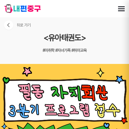
뒤로 가기
<유아태권도>
#미취학
#자녀가족
#취미교육