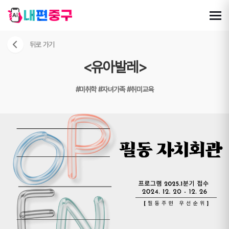
뒤로 가기
<유아발레>
#미취학
#자녀가족
#취미교육