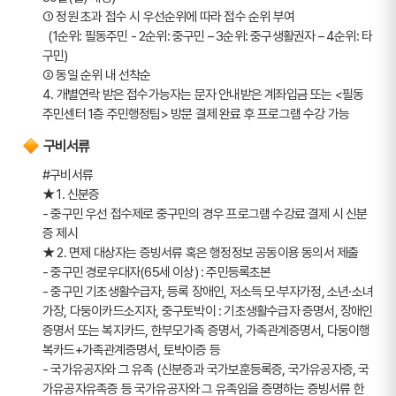
➀ 정원 초과 접수 시 우선순위에 따라 접수 순위 부여 
  (1순위: 필동주민 - 2순위: 중구민 – 3순위: 중구생활권자 – 4순위: 타
구민)
➁ 동일 순위 내 선착순
4. 개별연락 받은 접수가능자는 문자 안내받은 계좌입금 또는 <필동
주민센터 1층 주민행정팀> 방문 결제 완료 후 프로그램 수강 가능
구비서류
#구비서류
★ 1. 신분증
- 중구민 우선 접수제로 중구민의 경우 프로그램 수강료 결제 시 신분
증 제시  
★ 2. 면제 대상자는 증빙서류 혹은 행정정보 공동이용 동의서 제출
- 중구민 경로우대자(65세 이상) : 주민등록초본
- 중구민 기초생활수급자, 등록 장애인, 저소득 모·부자가정, 소년·소녀
가장, 다둥이카드소지자, 중구토박이 : 기초생활수급자 증명서, 장애인 
증명서 또는 복지카드, 한부모가족 증명서, 가족관계증명서, 다둥이행
복카드+가족관계증명서, 토박이증 등
- 국가유공자와 그 유족 (신분증과 국가보훈등록증, 국가유공자증, 국
가유공자유족증 등 국가유공자와 그 유족임을 증명하는 증빙서류 한