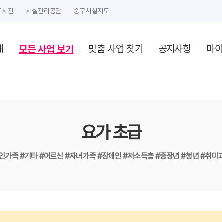
도서관
시설관리공단
중구시설지도
모든 사업 보기
개
맞춤 사업 찾기
공지사항
마
요가 초급
1인가족
#기타
#어르신
#자녀가족
#장애인
#저소득층
#중장년
#청년
#취미