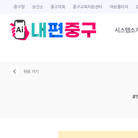
중구청
보건소
중구의회
중구교육지원센터
여성플라자
시스템소
뒤로 가기
#