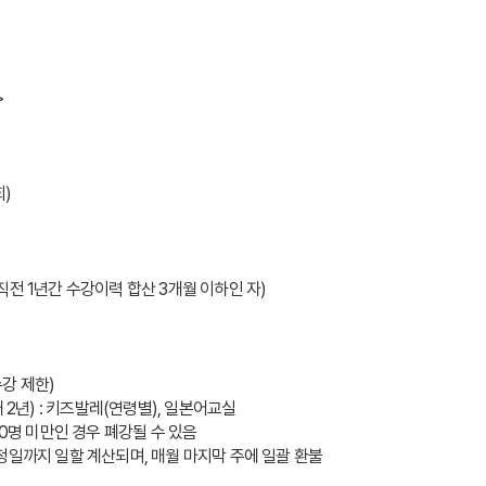
>
회)
 → 직전 1년간 수강이력 합산 3개월 이하인 자)
수강 제한)
2년) : 키즈발레(연령별), 일본어교실  
10명 미만인 경우 폐강될 수 있음
청일까지 일할 계산되며, 매월 마지막 주에 일괄 환불