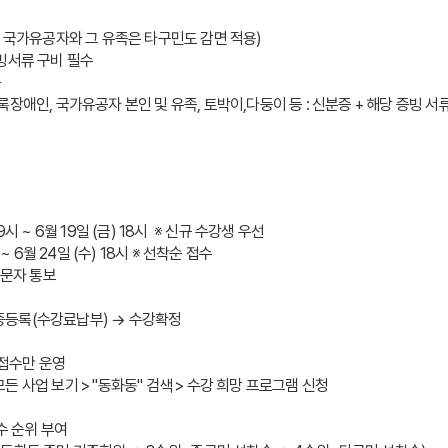
, 국가유공자와 그 유족은 타구민도 감면 적용)
빙서류 구비 필수 
증
장애인, 국가유공자 본인 및 유족, 토박이,다둥이 등 : 신분증 + 해당 증빙
 ~ 6월 19일 (금) 18시  ※ 신규 수강생 우선
~ 6월 24일 (수) 18시 ※ 선착순 접수
별 문자 통보
 최종등록(수강료납부) → 수강확정
 접수만 운영
 모든 사업 보기 > "동화동" 검색 > 수강 희망 프로그램 신청
수 순위 부여