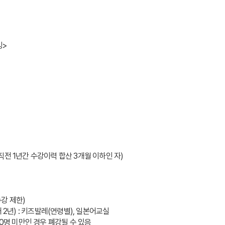
잉>
 → 직전 1년간 수강이력 합산 3개월 이하인 자)
수강 제한)
2년) : 키즈발레(연령별), 일본어교실  
10명 미만인 경우 폐강될 수 있음