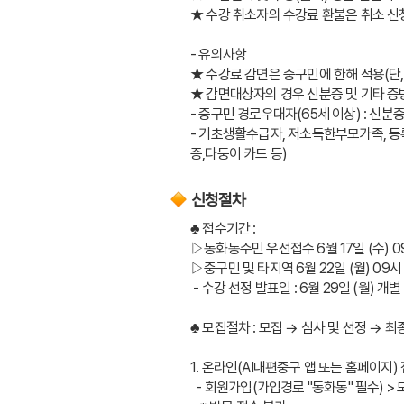
★ 수강 취소자의 수강료 환불은 취소 신
- 유의사항
★ 수강료 감면은 중구민에 한해 적용(단
★ 감면대상자의 경우 신분증 및 기타 증
- 중구민 경로우대자(65세 이상) : 신분
- 기초생활수급자, 저소득한부모가족, 등록
증,다둥이 카드 등)
신청절차
♣ 접수기간 : 
▷동화동주민 우선접수 6월 17일 (수) 09시
▷중구민 및 타지역 6월 22일 (월) 09시 
 - 수강 선정 발표일 : 6월 29일 (월) 개
♣ 모집절차 : 모집 → 심사 및 선정 →
1. 온라인(AI내편중구 앱 또는 홈페이지)
  - 회원가입(가입경로 "동화동" 필수) >