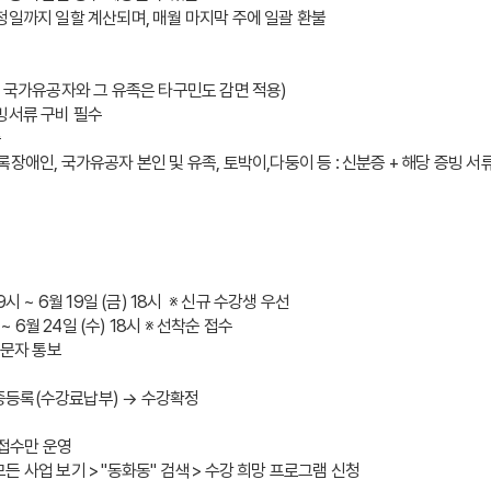
청일까지 일할 계산되며, 매월 마지막 주에 일괄 환불
, 국가유공자와 그 유족은 타구민도 감면 적용)
빙서류 구비 필수 
증
장애인, 국가유공자 본인 및 유족, 토박이,다둥이 등 : 신분증 + 해당 증빙
 ~ 6월 19일 (금) 18시  ※ 신규 수강생 우선
~ 6월 24일 (수) 18시 ※ 선착순 접수
별 문자 통보
 최종등록(수강료납부) → 수강확정
 접수만 운영
 모든 사업 보기 > "동화동" 검색 > 수강 희망 프로그램 신청