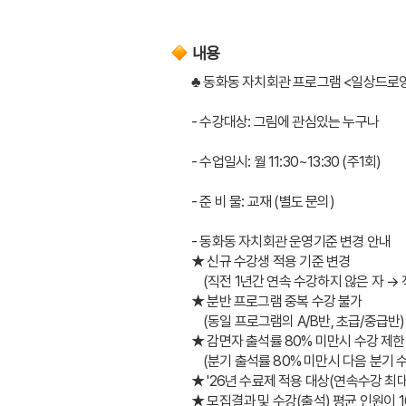
내용
♣ 동화동 자치회관 프로그램 <일상드로
- 수강대상: 그림에 관심있는 누구나
- 수업일시: 월 11:30~13:30 (주1회)
- 준 비 물: 교재 (별도 문의)
- 동화동 자치회관 운영기준 변경 안내
★ 신규 수강생 적용 기준 변경
    (직전 1년간 연속 수강하지 않은 자
★ 분반 프로그램 중복 수강 불가
    (동일 프로그램의 A/B반, 초급/중급반)
★ 감면자 출석률 80% 미만시 수강 제한
    (분기 출석률 80% 미만시 다음 분기 
★ '26년 수료제 적용 대상(연속수강 최대 
★ 모집결과 및 수강(출석) 평균 인원이 