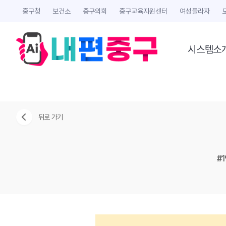
중구청
보건소
중구의회
중구교육지원센터
여성플라자
시스템소
뒤로 가기
#