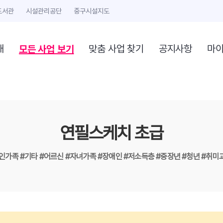
도서관
시설관리공단
중구시설지도
모든 사업 보기
개
맞춤 사업 찾기
공지사항
마
연필스케치 초급
1인가족
#기타
#어르신
#자녀가족
#장애인
#저소득층
#중장년
#청년
#취미