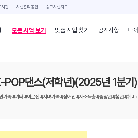
도서관
시설관리공단
중구시설지도
모든 사업 보기
개
맞춤 사업 찾기
공지사항
마
-POP댄스(저학년)(2025년 1분기
1인가족
#기타
#어르신
#자녀가족
#장애인
#저소득층
#중장년
#청년
#취미