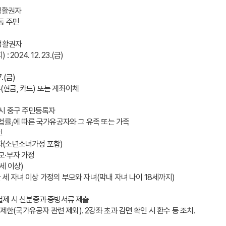
 중구 생활권자
신당5동 주민 
 중구 생활권자
024. 12. 23.(금)
7.(금)
부(현금, 카드) 또는 계좌이체
 당시 중구 주민등록자
관한 법률」에 따른 국가유공자와 그 유족 또는 가족
인
수급자(소년소녀가정 포함)
 모·부자 가정
5세 이상)
한 세 자녀 이상 가정의 부모와 자녀(막내 자녀 나이 18세까지) 
제 시 신분증과 증빙서류 제출 
제한(국가유공자 관련 제외). 2강좌 초과 감면 확인 시 환수 등 조치.