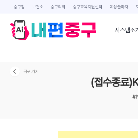
중구청
보건소
중구의회
중구교육지원센터
여성플라자
시스템소
뒤로 가기
(접수종료)K
#