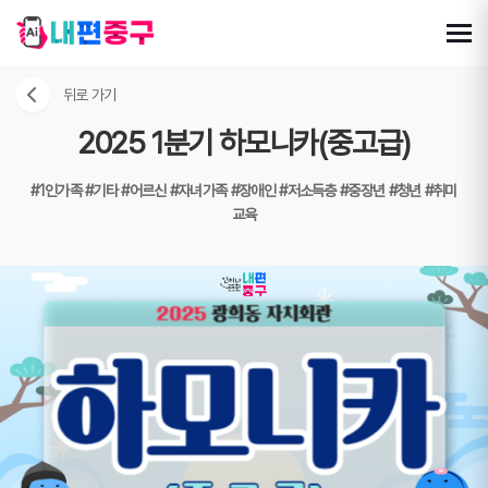
뒤로 가기
2025 1분기 하모니카(중고급)
#1인가족
#기타
#어르신
#자녀가족
#장애인
#저소득층
#중장년
#청년
#취미
교육