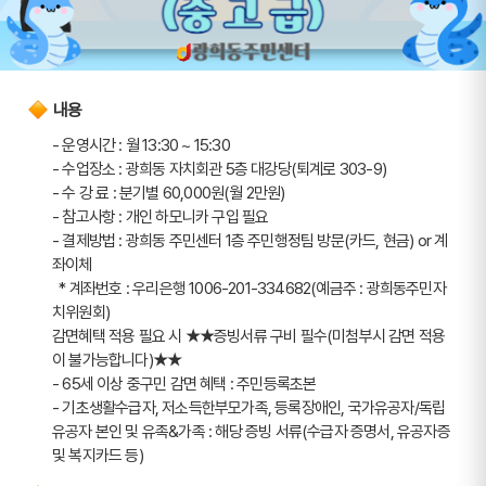
내용
- 운영시간 : 월 13:30 ~ 15:30
- 수업장소 : 광희동 자치회관 5층 대강당(퇴계로 303-9)
- 수 강 료 : 분기별 60,000원(월 2만원)
- 참고사항 : 개인 하모니카 구입 필요
- 결제방법 : 광희동 주민센터 1층 주민행정팀 방문(카드, 현금) or 계
좌이체
  * 계좌번호 : 우리은행 1006-201-334682(예금주 : 광희동주민자
치위원회)
감면혜택 적용 필요 시 ★★증빙서류 구비 필수(미첨부시 감면 적용
이 불가능합니다)★★
- 65세 이상 중구민 감면 혜택 : 주민등록초본
- 기초생활수급자, 저소득한부모가족, 등록장애인, 국가유공자/독립
유공자 본인 및 유족&가족 : 해당 증빙 서류(수급자 증명서, 유공자증 
및 복지카드 등)