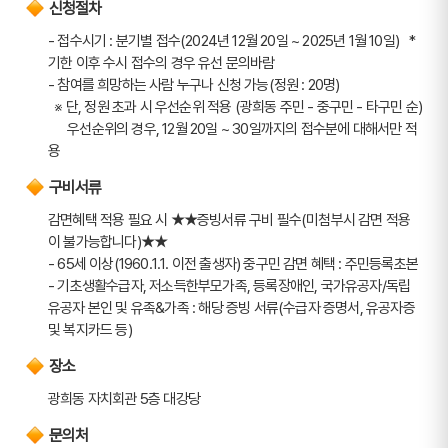
신청절차
- 접수시기 : 분기별 접수(2024년 12월 20일 ~ 2025년 1월 10일)   * 
기한 이후 수시 접수의 경우 유선 문의바람
- 참여를 희망하는 사람 누구나 신청 가능(정원 : 20명)
  ※ 단, 정원 초과 시 우선순위 적용 (광희동 주민 - 중구민 - 타구민 순)
      우선순위의 경우, 12월 20일 ~ 30일까지의 접수분에 대해서만 적
용
구비서류
감면혜택 적용 필요 시 ★★증빙서류 구비 필수(미첨부시 감면 적용
이 불가능합니다)★★
- 65세 이상(1960.1.1. 이전 출생자) 중구민 감면 혜택 : 주민등록초본
- 기초생활수급자, 저소득한부모가족, 등록장애인, 국가유공자/독립
유공자 본인 및 유족&가족 : 해당 증빙 서류(수급자 증명서, 유공자증 
및 복지카드 등)
장소
광희동 자치회관 5층 대강당
문의처