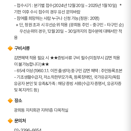
- 접수시기 : 분기별 접수(2024년 12월 20일 ~ 2025년 1월 10일)   * 
기한 이후 수시 접수의 경우 유선 문의바람
- 참여를 희망하는 사람 누구나 신청 가능(정원 : 20명)
  ※ 단, 정원 초과 시 우선순위 적용 (광희동 주민 - 중구민 - 타구민 순)
      우선순위의 경우, 12월 20일 ~ 30일까지의 접수분에 대해서만 적
용
구비서류
감면혜택 적용 필요 시 ★★증빙서류 구비 필수(미첨부시 감면 적용
이 불가능합니다)★★
- 65세 이상(1960.1.1. 이전 출생자) 중구민 감면 혜택 : 주민등록초본
- 기초생활수급자, 저소득한부모가족, 등록장애인, 국가유공자/독립
유공자 본인 및 유족&가족 : 해당 증빙 서류(수급자 증명서, 유공자증 
및 복지카드 등)
장소
광희동 자치회관 지하1층 다목적실
문의처
02-3396-6654