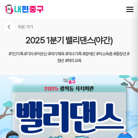
뒤로 가기
2025 1분기 밸리댄스(야간)
#1인가족
#기타
#어르신
#여가체육
#자녀가족
#장애인
#저소득층
#중장년
#
청년
#취미교육