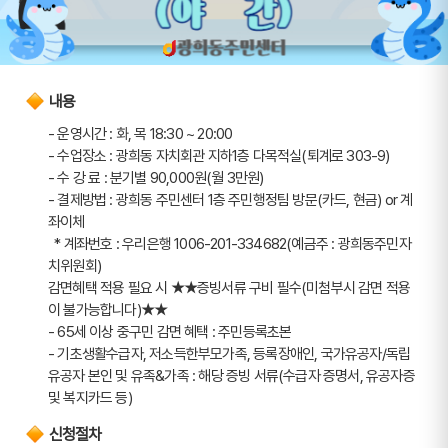
내용
- 운영시간 : 화, 목 18:30 ~ 20:00
- 수업장소 : 광희동 자치회관 지하1층 다목적실(퇴계로 303-9)
- 수 강 료 : 분기별 90,000원(월 3만원)
- 결제방법 : 광희동 주민센터 1층 주민행정팀 방문(카드, 현금) or 계
좌이체
  * 계좌번호 : 우리은행 1006-201-334682(예금주 : 광희동주민자
치위원회)
감면혜택 적용 필요 시 ★★증빙서류 구비 필수(미첨부시 감면 적용
이 불가능합니다)★★
- 65세 이상 중구민 감면 혜택 : 주민등록초본
- 기초생활수급자, 저소득한부모가족, 등록장애인, 국가유공자/독립
유공자 본인 및 유족&가족 : 해당 증빙 서류(수급자 증명서, 유공자증 
및 복지카드 등)
신청절차