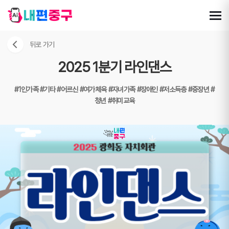
뒤로 가기
2025 1분기 라인댄스
#1인가족
#기타
#어르신
#여가체육
#자녀가족
#장애인
#저소득층
#중장년
#
청년
#취미교육