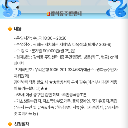
내용
- 운영시간 : 수, 금 18:30 ~ 20:30
- 수업장소 : 광희동 자치회관 지하1층 다목적실(퇴계로 303-9)
- 수 강 료 : 분기별 90,000원(월 3만원)
- 결제방법 : 광희동 주민센터 1층 주민행정팀 방문(카드, 현금) or 계
좌이체
  * 계좌번호 : 우리은행 1006-201-334682(예금주 : 광희동주민자
치위원회)
감면혜택 적용 필요 시 ★★증빙서류 구비 필수(미첨부시 감면 적용
이 불가능합니다)★★
- 65세 이상 중구민 감면 혜택 : 주민등록등초본
- 기초생활수급자, 저소득한부모가족, 등록장애인, 국가유공자/독립
유공자 본인 및 유족&가족 : 해당 증빙 서류(수급자 증명서, 유공자증 
및 복지카드 등)
신청절차