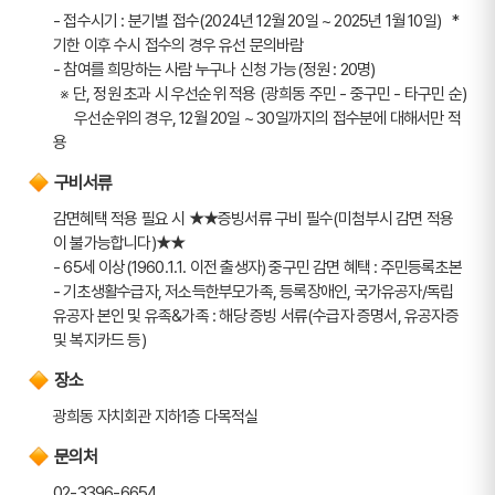
- 접수시기 : 분기별 접수(2024년 12월 20일 ~ 2025년 1월 10일)   * 
기한 이후 수시 접수의 경우 유선 문의바람
- 참여를 희망하는 사람 누구나 신청 가능(정원 : 20명)
  ※ 단, 정원 초과 시 우선순위 적용 (광희동 주민 - 중구민 - 타구민 순)
      우선순위의 경우, 12월 20일 ~ 30일까지의 접수분에 대해서만 적
용
구비서류
감면혜택 적용 필요 시 ★★증빙서류 구비 필수(미첨부시 감면 적용
이 불가능합니다)★★
- 65세 이상(1960.1.1. 이전 출생자) 중구민 감면 혜택 : 주민등록초본
- 기초생활수급자, 저소득한부모가족, 등록장애인, 국가유공자/독립
유공자 본인 및 유족&가족 : 해당 증빙 서류(수급자 증명서, 유공자증 
및 복지카드 등)
장소
광희동 자치회관 지하1층 다목적실
문의처
02-3396-6654