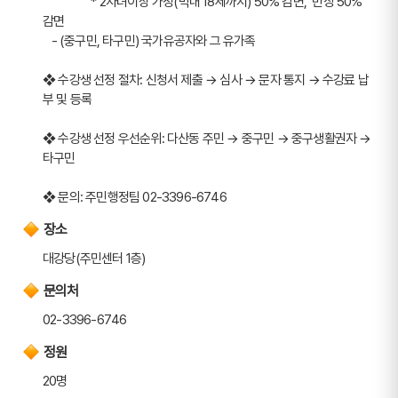
                 * 2자녀이상 가정(막내 18세까지) 50% 감면,  반장 50% 
감면
   - (중구민, 타구민) 국가유공자와 그 유가족 
❖ 수강생 선정 절차: 신청서 제출 → 심사 → 문자 통지 → 수강료 납
부 및 등록
❖ 수강생 선정 우선순위: 다산동 주민 → 중구민 → 중구생활권자 → 
타구민
❖ 문의: 주민행정팀 02-3396-6746
장소
대강당(주민센터 1층)
문의처
02-3396-6746
정원
20명