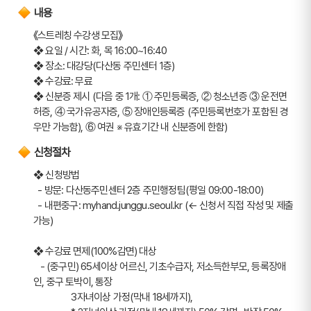
내용
《스트레칭 수강생 모집》
❖ 요일 / 시간: 화, 목 16:00~16:40
❖ 장소: 대강당(다산동 주민센터 1층)
❖ 수강료: 무료
❖ 신분증 제시 (다음 중 1개: ① 주민등록증, ② 청소년증 ③ 운전면
허증, ④ 국가유공자증, ⑤ 장애인등록증 (주민등록번호가 포함된 경
우만 가능함), ⑥ 여권 ※ 유효기간 내 신분증에 한함)
신청절차
❖ 신청방법 
  - 방문: 다산동주민센터 2층 주민행정팀(평일 09:00-18:00)
  - 내편중구: myhand.junggu.seoul.kr (← 신청서 직접 작성 및 제출 
가능)
❖ 수강료 면제(100%감면) 대상
   - (중구민) 65세이상 어르신, 기초수급자, 저소득한부모, 등록장애
인, 중구 토박이, 통장
                 3자녀이상 가정(막내 18세까지), 