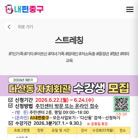
뒤로 가기
스트레칭
#1인가족
#기타
#어르신
#자녀가족
#장애인
#저소득층
#중장년
#청년
#취미
교육