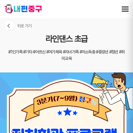
뒤로 가기
라인댄스 초급
#1인가족
#기타
#어르신
#여가체육
#자녀가족
#저소득층
#중장년
#청년
#취
미교육