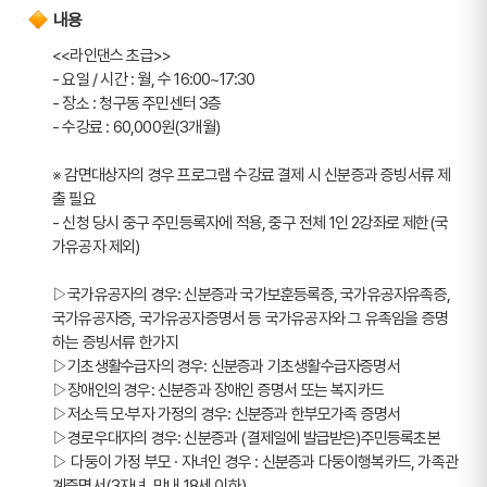
내용
<<라인댄스 초급>>
- 요일 / 시간 : 월, 수 16:00~17:30
- 장소 : 청구동 주민센터 3층
- 수강료 : 60,000원(3개월)
※ 감면대상자의 경우 프로그램 수강료 결제 시 신분증과 증빙서류 제
출 필요
- 신청 당시 중구 주민등록자에 적용, 중구 전체 1인 2강좌로 제한(국
가유공자 제외)
▷국가유공자의 경우: 신분증과 국가보훈등록증, 국가유공자유족증, 
국가유공자증, 국가유공자증명서 등 국가유공자와 그 유족임을 증명
하는 증빙서류 한가지
▷기초생활수급자의 경우: 신분증과 기초생활수급자증명서
▷장애인의 경우: 신분증과 장애인 증명서 또는 복지카드
▷저소득 모·부자 가정의 경우: 신분증과 한부모가족 증명서
▷경로우대자의 경우: 신분증과 (결제일에 발급받은)주민등록초본
▷ 다둥이 가정 부모 · 자녀인 경우 : 신분증과 다둥이행복카드, 가족관
계증명서(3자녀, 막내 18세 이하)