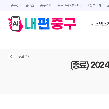
중구청
보건소
중구의회
중구교육지원센터
여성플라자
시스템소
뒤로 가기
(종료) 20