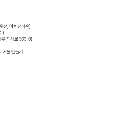
 우선, 이후 선착순)
(수)
루(퇴계로 303-9)
의 거울 만들기