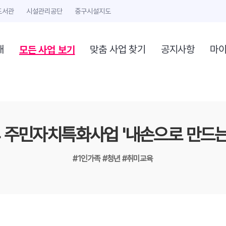
도서관
시설관리공단
중구시설지도
모든 사업 보기
개
맞춤 사업 찾기
공지사항
마
24 주민자치특화사업 '내손으로 만드는 
#1인가족
#청년
#취미교육