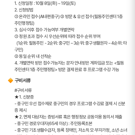
1. 신청일정 : 10월 8일(화) ~ 19일(토) 
2. 신청방법 
➀ 온라인 접수(AI내편중구) ➁ 방문 & 유선 접수(필동주민센터 1층 
주민행정팀) 
3. 심사 이후 접수 가능여부 개별연락
➀ 정원 초과 접수 시 우선순위에 따라 접수 순위 부여 
  (1순위: 필동주민 - 2순위: 중구민 – 3순위: 중구생활권자 – 4순위: 타
구민)
➁ 동일 순위 내 선착순
4. 개별연락 받은 접수가능자는 문자 안내받은 계좌입금 또는 <필동
주민센터 1층 주민행정팀> 방문 결제 완료 후 프로그램 수강 가능
구비서류
#구비서류
★ 1. 신분증
- 중구민 우선 접수제로 중구민의 경우 프로그램 수강료 결제 시 신분
증 제시  
★ 2. 면제 대상자는 증빙서류 혹은 행정정보 공동이용 동의서 제출
- 중구민 경로우대자(65세 이상) : 주민등록초본
- 중구민 기초생활수급자, 등록 장애인, 저소득 모·부자가정, 소년·소녀