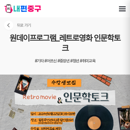
뒤로 가기
원데이프로그램_레트로영화 인문학토
크
#기타
#어르신
#중장년
#청년
#취미교육