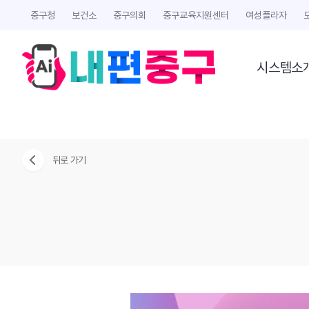
중구청
보건소
중구의회
중구교육지원센터
여성플라자
시스템소
뒤로 가기