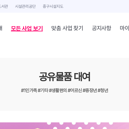
도서관
시설관리공단
중구시설지도
모든 사업 보기
개
맞춤 사업 찾기
공지사항
마
공유물품 대여
#1인가족
#기타
#생활편의
#어르신
#중장년
#청년