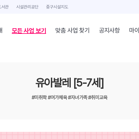
도서관
시설관리공단
중구시설지도
모든 사업 보기
개
맞춤 사업 찾기
공지사항
마
유아발레 [5-7세]
#미취학
#여가체육
#자녀가족
#취미교육