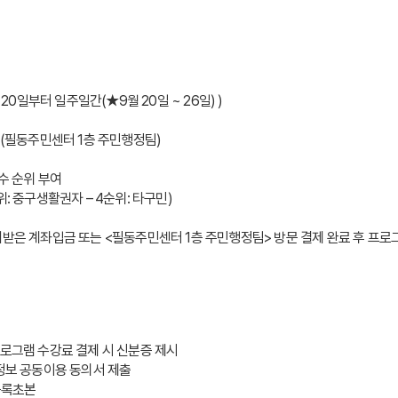
20일부터 일주일간(★9월 20일 ~ 26일) ) 
수(필동주민센터 1층 주민행정팀)
수 순위 부여 
3순위: 중구생활권자 – 4순위: 타구민)
내받은 계좌입금 또는 <필동주민센터 1층 주민행정팀> 방문 결제 완료 후 프로
로그램 수강료 결제 시 신분증 제시  
정정보 공동이용 동의서 제출
민등록초본