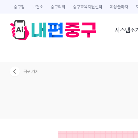
중구청
보건소
중구의회
중구교육지원센터
여성플라자
시스템소
뒤로 가기