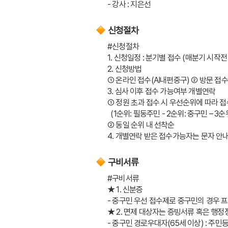
- 강사 : 지은선
신청절차
#신청절차
1. 신청일정 : 분기별 접수 (매분기 시작전 
2. 신청방법 
➀ 온라인 접수(AI내편중구) ➁ 방문 접
3. 심사 이후 접수 가능여부 개별연락
➀ 정원 초과 접수 시 우선순위에 따라 접
  (1순위: 필동주민 - 2순위: 중구민 – 
➁ 동일 순위 내 선착순
4. 개별연락 받은 접수가능자는 문자 안
구비서류
#구비서류
★ 1. 신분증
- 중구민 우선 접수제로 중구민의 경우 프
★ 2. 면제 대상자는 증빙서류 혹은 행
- 중구민 경로우대자(65세 이상) : 주