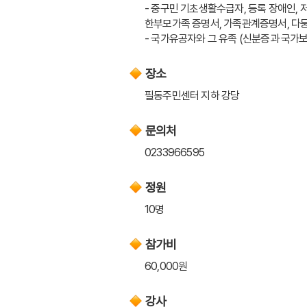
- 중구민 기초생활수급자, 등록 장애인, 
한부모가족 증명서, 가족관계증명서, 다
- 국가유공자와 그 유족 (신분증과 국
장소
필동주민센터 지하 강당
문의처
0233966595
정원
10명
참가비
60,000원
강사