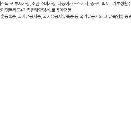
저소득 모·부자가정, 소년·소녀가장, 다둥이카드소지자, 중구토박이 : 기초생활수
둥이행복카드+가족관계증명서, 토박이증 등
가보훈등록증, 국가유공자증, 국가유공자유족증 등 국가유공자와 그 유족임을 증