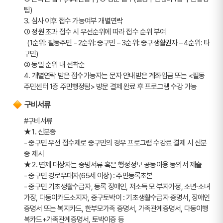
팀)
3. 심사 이후 접수 가능여부 개별연락
➀ 정원 초과 접수 시 우선순위에 따라 접수 순위 부여 
  (1순위: 필동주민 - 2순위: 중구민 – 3순위: 중구생활권자 – 4순위: 타
구민)
➁ 동일 순위 내 선착순
4. 개별연락 받은 접수가능자는 문자 안내받은 계좌입금 또는 <필동
주민센터 1층 주민행정팀> 방문 결제 완료 후 프로그램 수강 가능
구비서류
#구비서류
★ 1. 신분증
- 중구민 우선 접수제로 중구민의 경우 프로그램 수강료 결제 시 신분
증 제시  
★ 2. 면제 대상자는 증빙서류 혹은 행정정보 공동이용 동의서 제출
- 중구민 경로우대자(65세 이상) : 주민등록초본
- 중구민 기초생활수급자, 등록 장애인, 저소득 모·부자가정, 소년·소녀
가장, 다둥이카드소지자, 중구토박이 : 기초생활수급자 증명서, 장애인 
증명서 또는 복지카드, 한부모가족 증명서, 가족관계증명서, 다둥이행
복카드+가족관계증명서, 토박이증 등