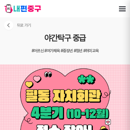
뒤로 가기
야간탁구 중급
#어르신
#여가체육
#중장년
#청년
#취미교육