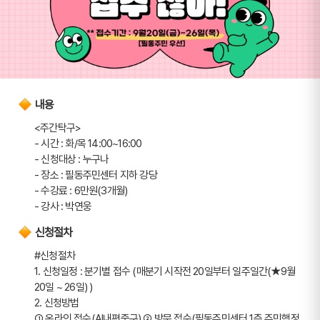
내용
<주간탁구>
- 시간 : 화/목 14:00~16:00
- 신청대상 : 누구나
- 장소 : 필동주민센터 지하 강당
- 수강료 : 6만원(3개월)
- 강사 : 박연웅
신청절차
#신청절차
1. 신청일정 : 분기별 접수 (매분기 시작전 20일부터 일주일간(★9월 
20일 ~ 26일) ) 
2. 신청방법 
➀ 온라인 접수(AI내편중구) ➁ 방문 접수(필동주민센터 1층 주민행정