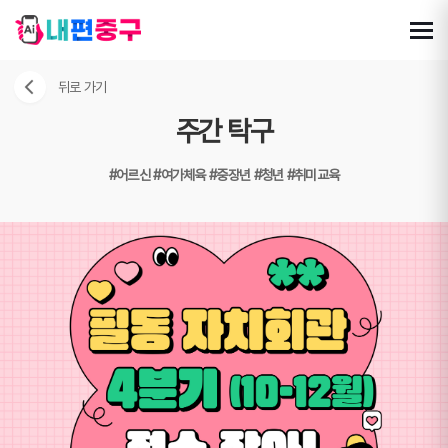
뒤로 가기
주간 탁구
#어르신
#여가체육
#중장년
#청년
#취미교육