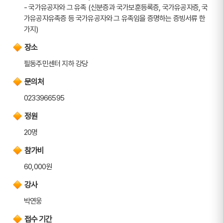
- 국가유공자와 그 유족 (신분증과 국가보훈등록증, 국가유공자증, 국
가유공자유족증 등 국가유공자와 그 유족임을 증명하는 증빙서류 한
가지)
장소
필동주민센터 지하 강당
문의처
0233966595
정원
20명
참가비
60,000원
강사
박연웅
접수 기간