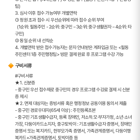
팀)
3. 심사 이후 접수 가능여부 개별연락
➀ 정원 초과 접수 시 우선순위에 따라 접수 순위 부여 
  (1순위: 필동주민 - 2순위: 중구민 – 3순위: 중구생활권자 – 4순위: 타
구민)
➁ 동일 순위 내 선착순
4. 개별연락 받은 접수가능자는 문자 안내받은 계좌입금 또는 <필동
주민센터 1층 주민행정팀> 방문 결제 완료 후 프로그램 수강 가능
구비서류
#구비서류
★ 1. 신분증
- 중구민 우선 접수제로 중구민의 경우 프로그램 수강료 결제 시 신분
증 제시  
★ 2. 면제 대상자는 증빙서류 혹은 행정정보 공동이용 동의서 제출
- 중구민 경로우대자(65세 이상) : 주민등록초본
- 중구민 기초생활수급자, 등록 장애인, 저소득 모·부자가정, 소년·소녀
가장, 다둥이카드소지자, 중구토박이 : 기초생활수급자 증명서, 장애인 
증명서 또는 복지카드, 한부모가족 증명서, 가족관계증명서, 다둥이행
복카드+가족관계증명서, 토박이증 등