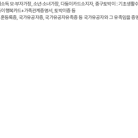
저소득 모·부자가정, 소년·소녀가장, 다둥이카드소지자, 중구토박이 : 기초생활수
둥이행복카드+가족관계증명서, 토박이증 등
가보훈등록증, 국가유공자증, 국가유공자유족증 등 국가유공자와 그 유족임을 증