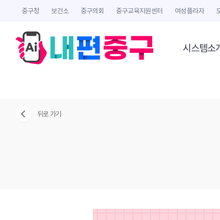
중구청
보건소
중구의회
중구교육지원센터
여성플라자
시스템소
뒤로 가기