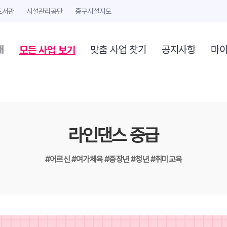
도서관
시설관리공단
중구시설지도
모든 사업 보기
개
맞춤 사업 찾기
공지사항
마
라인댄스 중급
#어르신
#여가체육
#중장년
#청년
#취미교육