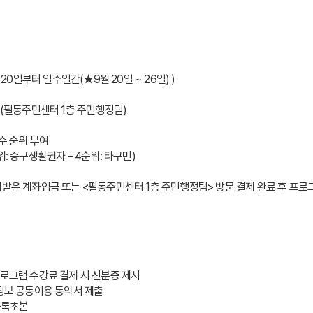
20일부터 일주일간(★9월 20일 ~ 26일) ) 
수(필동주민센터 1층 주민행정팀)
수 순위 부여 
3순위: 중구생활권자 – 4순위: 타구민)
내받은 계좌입금 또는 <필동주민센터 1층 주민행정팀> 방문 결제 완료 후 프로
로그램 수강료 결제 시 신분증 제시  
정정보 공동이용 동의서 제출
민등록초본