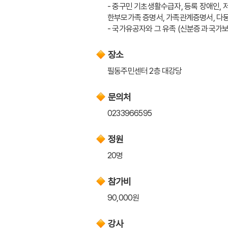
- 중구민 기초생활수급자, 등록 장애인, 
한부모가족 증명서, 가족관계증명서, 다
- 국가유공자와 그 유족 (신분증과 국
장소
필동주민센터 2층 대강당
문의처
0233966595
정원
20명
참가비
90,000원
강사