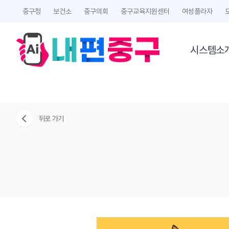
중구청
보건소
중구의회
중구교육지원센터
여성플라자
시스템소
뒤로 가기