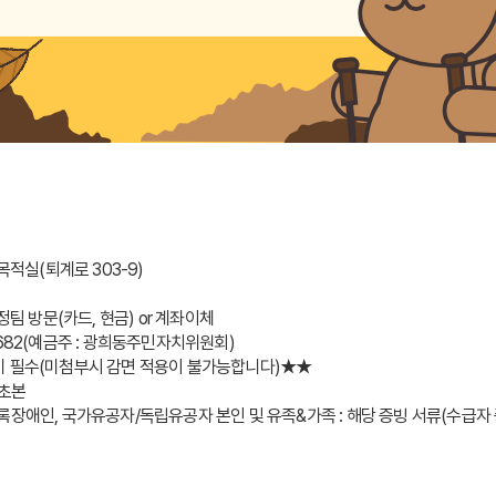
목적실(퇴계로 303-9)
정팀 방문(카드, 현금) or 계좌이체
334682(예금주 : 광희동주민자치위원회)
비 필수(미첨부시 감면 적용이 불가능합니다)★★
록초본
록장애인, 국가유공자/독립유공자 본인 및 유족&가족 : 해당 증빙 서류(수급자 