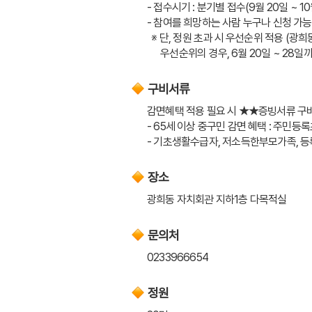
- 접수시기 : 분기별 접수(9월 20일 ~ 1
- 참여를 희망하는 사람 누구나 신청 가능(
  ※ 단, 정원 초과 시 우선순위 적용 (광희
      우선순위의 경우, 6월 20일 ~
구비서류
감면혜택 적용 필요 시 ★★증빙서류 구
- 65세 이상 중구민 감면 혜택 : 주민등
- 기초생활수급자, 저소득한부모가족, 등
장소
광희동 자치회관 지하1층 다목적실
문의처
0233966654
정원