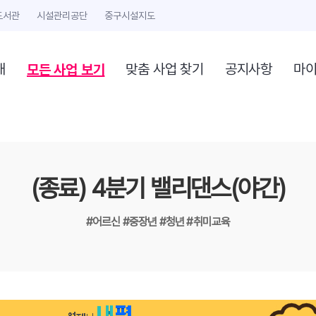
도서관
시설관리공단
중구시설지도
모든 사업 보기
개
맞춤 사업 찾기
공지사항
마
(종료) 4분기 밸리댄스(야간)
#어르신
#중장년
#청년
#취미교육