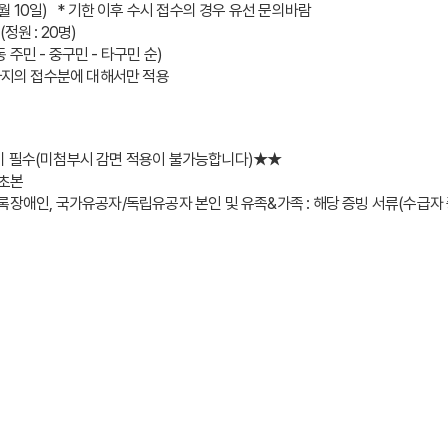
0월 10일)   * 기한 이후 수시 접수의 경우 유선 문의바람
정원 : 20명)
동 주민 - 중구민 - 타구민 순)
 28일까지의 접수분에 대해서만 적용
비 필수(미첨부시 감면 적용이 불가능합니다)★★
록초본
록장애인, 국가유공자/독립유공자 본인 및 유족&가족 : 해당 증빙 서류(수급자 