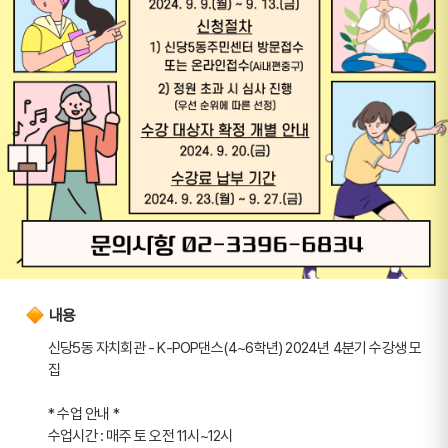
내용
신당5동 자치회관 - K-POP댄스(4~6학년) 2024년 4분기 수강생 모
집
* 수업 안내 *
수업시간 : 매주 토 오전 11시~12시