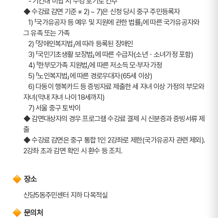
   - 기간내 미납 시 수강 포기로 간주
◆ 수강료 감면 기준 ※ 2) ~ 7)은 신청 당시 중구 주민등록자
   1) 「국가유공자 등 예우 및 지원에 관한 법률」에 따른 국가유공자와 
그 유족 또는 가족
   2) 「장애인복지법」에 따라 등록된 장애인
   3) 「국민기초생활 보장법」에 따른 수급자(소년ㆍ소녀가정 포함)
   4) 「한부모가족 지원법」에 따른 저소득 모·부자 가정
   5) 「노인복지법」에 따른 경로우대자(65세 이상)
   6) 다둥이 행복카드 등 증빙자료 제출한 세 자녀 이상 가정의 부모와 
자녀(막내 자녀 나이 18세까지) 
   7) 서울 중구 토박이
◆ 감면대상자의 경우 프로그램 수강료 결제 시 신분증과 증빙서류 제
출 
◆ 수강료 감면은 중구 통합 1인 2강좌로 제한(국가유공자 관련 제외). 
2강좌 초과 감면 확인 시 환수 등 조치.
장소
신당5동주민센터 지하 다목적실
문의처