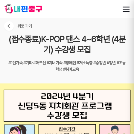
뒤로 가기
(접수종료)K-POP 댄스 4~6학년 (4분
기) 수강생 모집
#1인가족
#기타
#어르신
#자녀가족
#장애인
#저소득층
#중장년
#청년
#초등
학생
#취미교육